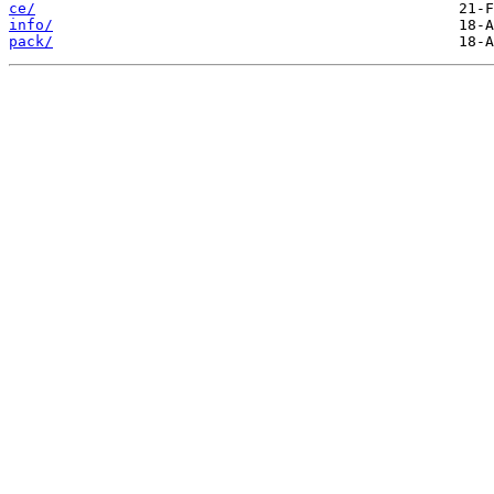
ce/
info/
pack/