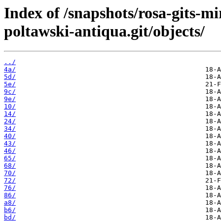
Index of /snapshots/rosa-gits-m
poltawski-antiqua.git/objects/
../
4a/
5d/
5e/
9c/
9e/
10/
14/
24/
34/
40/
43/
46/
65/
68/
70/
72/
76/
86/
a8/
b6/
bd/