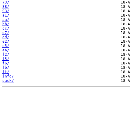
73/
88/
93/
a1/
aa/
bb/
cc/
d7/
dd/
e2/
e5/
ea/
f2/
f5/
f6/
fb/
ff/
info/
pack/