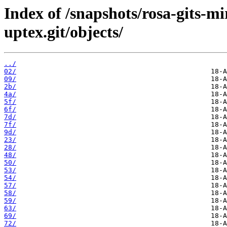
Index of /snapshots/rosa-gits-m
uptex.git/objects/
../
02/
09/
2b/
4a/
5f/
6f/
7d/
7f/
9d/
23/
28/
48/
50/
53/
54/
57/
58/
59/
63/
69/
72/