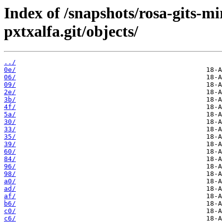
Index of /snapshots/rosa-gits-m
pxtxalfa.git/objects/
../
0e/
06/
09/
2e/
3b/
4f/
5a/
30/
33/
35/
39/
60/
84/
96/
98/
a0/
ad/
af/
b6/
c0/
c6/