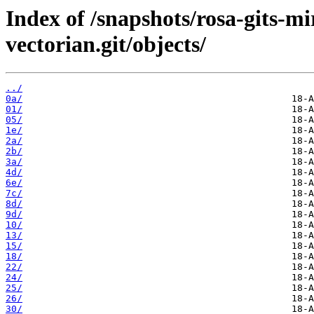
Index of /snapshots/rosa-gits-m
vectorian.git/objects/
../
0a/
01/
05/
1e/
2a/
2b/
3a/
4d/
6e/
7c/
8d/
9d/
10/
13/
15/
18/
22/
24/
25/
26/
30/