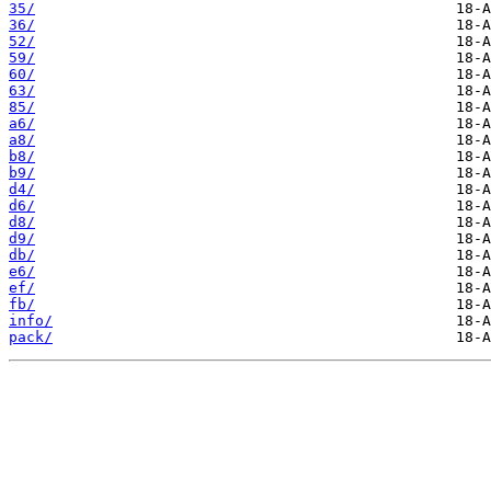
35/
36/
52/
59/
60/
63/
85/
a6/
a8/
b8/
b9/
d4/
d6/
d8/
d9/
db/
e6/
ef/
fb/
info/
pack/