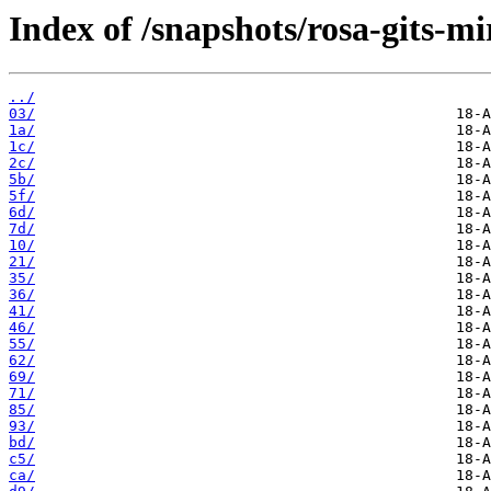
Index of /snapshots/rosa-gits-m
../
03/
1a/
1c/
2c/
5b/
5f/
6d/
7d/
10/
21/
35/
36/
41/
46/
55/
62/
69/
71/
85/
93/
bd/
c5/
ca/