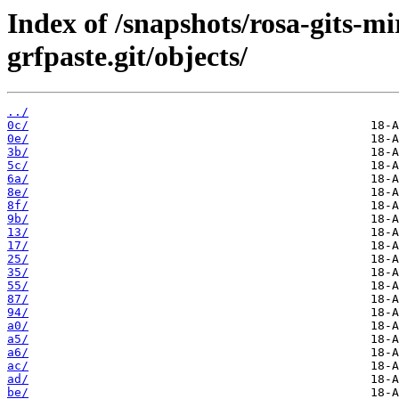
Index of /snapshots/rosa-gits-m
grfpaste.git/objects/
../
0c/
0e/
3b/
5c/
6a/
8e/
8f/
9b/
13/
17/
25/
35/
55/
87/
94/
a0/
a5/
a6/
ac/
ad/
be/