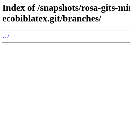
Index of /snapshots/rosa-gits-m
ecobiblatex.git/branches/
../