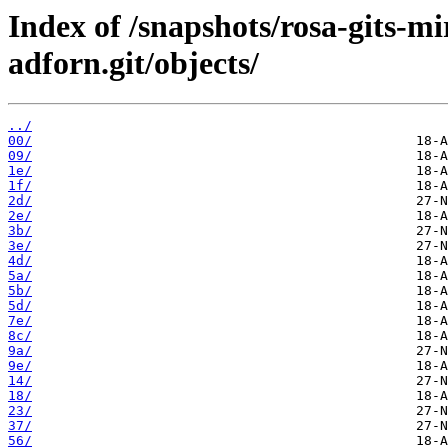
Index of /snapshots/rosa-gits-m
adforn.git/objects/
../
00/
09/
1e/
1f/
2d/
2e/
3b/
3e/
4d/
5a/
5b/
5d/
7e/
8c/
9a/
9e/
14/
18/
23/
37/
56/