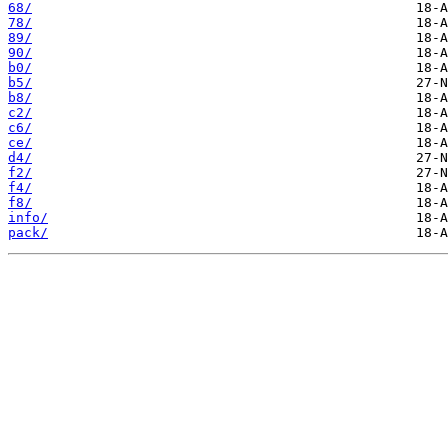
68/
78/
89/
90/
b0/
b5/
b8/
c2/
c6/
ce/
d4/
f2/
f4/
f8/
info/
pack/