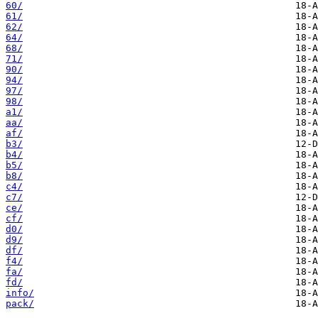
60/
61/
62/
64/
68/
71/
90/
94/
97/
98/
a1/
aa/
af/
b3/
b4/
b5/
b8/
c4/
c7/
ce/
cf/
d0/
d9/
df/
f4/
fa/
fd/
info/
pack/