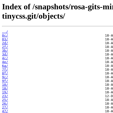
Index of /snapshots/rosa-gits-
tinycss.git/objects/
../
0c/
03/
2d/
2f/
3b/
3d/
4c/
4e/
6a/
7f/
8f/
9c/
9f/
10/
18/
19/
23/
25/
26/
27/
47/