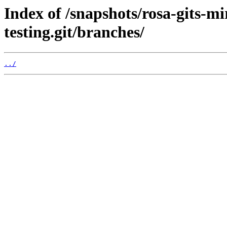
Index of /snapshots/rosa-gits-m
testing.git/branches/
../