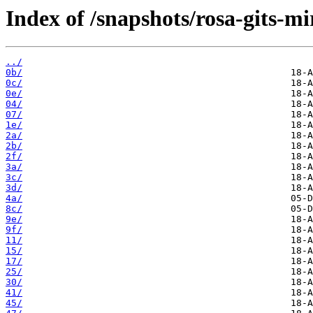
Index of /snapshots/rosa-gits-
../
0b/
0c/
0e/
04/
07/
1e/
2a/
2b/
2f/
3a/
3c/
3d/
4a/
8c/
9e/
9f/
11/
15/
17/
25/
30/
41/
45/