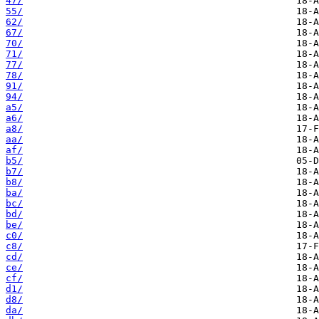
47/
55/
62/
67/
70/
71/
77/
78/
91/
94/
a5/
a6/
a8/
aa/
af/
b5/
b7/
b8/
ba/
bc/
bd/
be/
c0/
c8/
cd/
ce/
cf/
d1/
d8/
da/