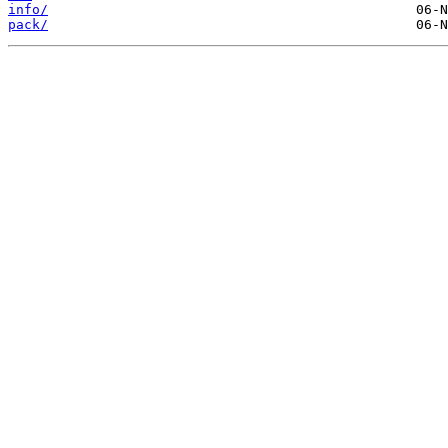
info/
pack/