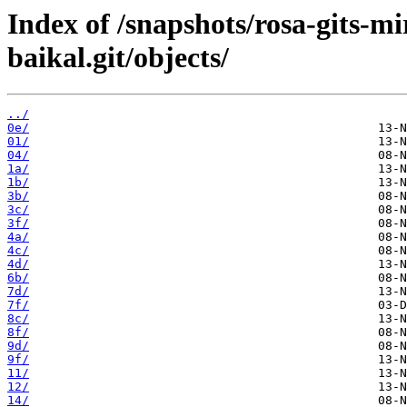
Index of /snapshots/rosa-gits-m
baikal.git/objects/
../
0e/
01/
04/
1a/
1b/
3b/
3c/
3f/
4a/
4c/
4d/
6b/
7d/
7f/
8c/
8f/
9d/
9f/
11/
12/
14/