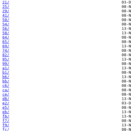
21/
25/
29/
41/
50/
54/
56/
58/
64/
65/
69/
74/
82/
95/
99/
a1/
b1/
b6/
bb/
c6/
ca/
ce/
d8/
e2/
e5/
eb/
f6/
f7/
f9/
fc/